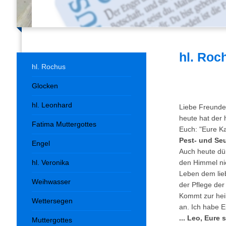
hl. Roc
hl. Rochus
Glocken
hl. Leonhard
Liebe Freunde
heute hat der 
Fatima Muttergottes
Euch: "Eure Ka
Pest- und Se
Engel
Auch heute dür
hl. Veronika
den Himmel nic
Leben dem lieb
Weihwasser
der Pflege de
Kommt zur hei
Wettersegen
an. Ich habe 
... Leo,
Muttergottes