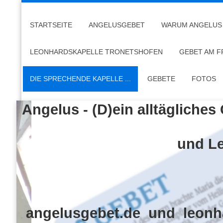
STARTSEITE
ANGELUSGEBET
WARUM ANGELUS
LEONHARDSKAPELLE TRONETSHOFEN
GEBET AM F
DIE SPRECHENDE KAPELLE ...
GEBETE
FOTOS
Angelus - (D)ein alltägliches
und Leo, die spr
angelusgebet.de und leonh