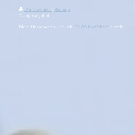
Druckversion
|
Sitemap
© angelusgebet
Diese Homepage wurde mit
IONOS MyWebsite
erstellt.