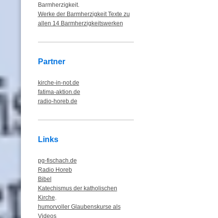
Barmherzigkeit.
Werke der Barmherzigkeit Texte zu
allen 14 Barmherzigkeitswerken
Partner
kirche-in-not.de
fatima-aktion.de
radio-horeb.de
Links
pg-fischach.de
Radio Horeb
Bibel
Katechismus der katholischen
Kirche
.
humorvoller Glaubenskurse als
Video
s