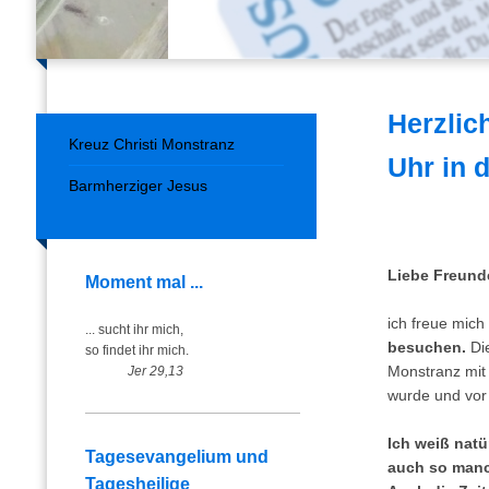
Herzlic
Kreuz Christi Monstranz
Uhr in 
Barmherziger Jesus
Liebe Freund
Moment mal ...
ich freue mich
... sucht ihr mich,
besuchen.
Die
so findet ihr mich.
Monstranz mit
Jer 29,13
wurde und vor
Ich weiß natü
Tagesevangelium und
auch so manc
Tagesheilige