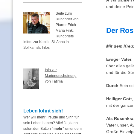
A
Wir danken di
und deine Pein
Seite zum
Rundbrief von
Pfarrer Erich
Der Ros
Maria Fink.
Rundbriefe
Infors zur Kapille St. Anna in
Mit dem Kreu
Solikamsk.
Infos
Ewiger Vater
,
über alles gel
Info zur
und für die S
Marienerscheinung
von Fatima
Durch
Sein sc
Heiliger Gott
,
mit der ganzen
Leben lohnt sich!
Wer will mehr Freude und Sinn für
Als Rosenkra
sein Leben haben? Alle! Ja, dann
Vater unser, 
sofort den Button
"mehr"
unter dem
Große Einzelpe