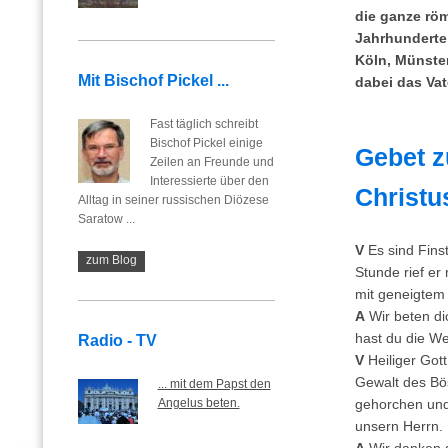
die ganze röm
Jahrhunderte 
Köln, Münste
Mit Bischof Pickel ...
dabei das Vat
Fast täglich schreibt
Bischof Pickel einige
Gebet z
Zeilen an Freunde und
Interessierte über den
Christu
Alltag in seiner russischen Diözese
Saratow ...
V
Es sind Fins
zum Blog
Stunde rief er
mit geneigtem 
A
Wir beten di
hast du die Wel
Radio - TV
V
Heiliger Got
Gewalt des Bö
... mit dem Papst den
Angelus beten.
gehorchen und 
unsern Herrn.