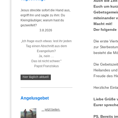
Auch die Zeit
Euch um kurz
Jesus streckte sofort die Hand aus,
Gebetsgemeins
ergriff ihn und sagte zu ihm: Du
miteinander 
Kleingläubiger, warum hast du
Macht mit!
gezweifelt?
Der folgende 
3.8.2026
Die erste Vier
„Ich frage euch etwas: lest ihr jeden
Tag einen Abschnitt aus dem
zur Sterbestu
Evangelium?
besteht die Mö
Ja, nein …
Das ist nicht schwer."
Die Gebetszeit
Papst Franziskus
Heilandes und 
Freude des Hi
hier täglich aktuell
Herzliche Einl
Angelusgebet
Liebe Grüße 
Eurer sprech
... jetzt beten.
PS. Bereits i