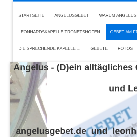
STARTSEITE
ANGELUSGEBET
WARUM ANGELUS
LEONHARDSKAPELLE TRONETSHOFEN
GEBET AM F
DIE SPRECHENDE KAPELLE ...
GEBETE
FOTOS
Angelus - (D)ein alltägliches
und Leo, die spr
angelusgebet.de und leonh