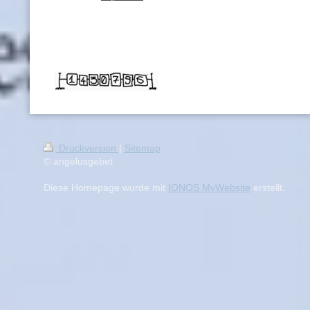
Druckversion
|
Sitemap
© angelusgebet
Diese Homepage wurde mit
IONOS MyWebsite
erstellt.