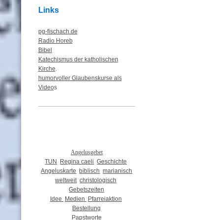
Links
pg-fischach.de
Radio Horeb
Bibel
Katechismus der katholischen
Kirche
.
humorvoller Glaubenskurse als
Video
s
Angelusgebet
TUN
Regina caeli
Geschichte
Angeluskarte
biblisch
marianisch
weltweit
christologisch
Gebetszeiten
Idee
Medien
Pfarreiaktion
Bestellung
Papstworte