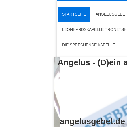
STARTSEITE
ANGELUSGEBE
LEONHARDSKAPELLE TRONETS
DIE SPRECHENDE KAPELLE ...
Angelus - (D)ein 
und Leo, 
angelusgebet.de