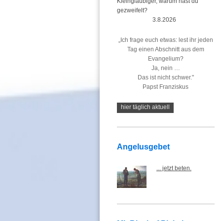
Kleingläubiger, warum hast du
gezweifelt?
3.8.2026
„Ich frage euch etwas: lest ihr jeden
Tag einen Abschnitt aus dem
Evangelium?
Ja, nein …
Das ist nicht schwer."
Papst Franziskus
hier täglich aktuell
Angelusgebet
... jetzt beten.