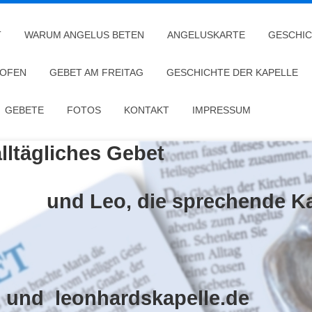
T
WARUM ANGELUS BETEN
ANGELUSKARTE
GESCHIC
HOFEN
GEBET AM FREITAG
GESCHICHTE DER KAPELLE
GEBETE
FOTOS
KONTAKT
IMPRESSUM
alltägliches Gebet
die sprechende Kape
 und leonhardskapelle.de