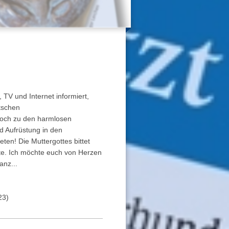
, TV und Internet informiert,
tschen
 noch zu den harmlosen
d Aufrüstung in den
ten! Die Muttergottes bittet
te. Ich möchte euch von Herzen
anz...
n
23)