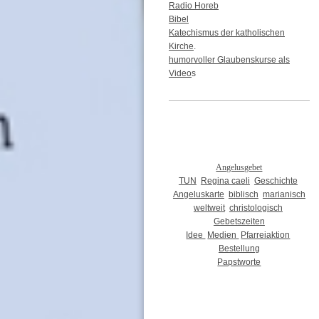
Radio Horeb
Bibel
Katechismus der katholischen
Kirche
.
humorvoller Glaubenskurse als
Video
s
Angelusgebet
TUN
Regina caeli
Geschichte
Angeluskarte
biblisch
marianisch
weltweit
christologisch
Gebetszeiten
Idee
Medien
Pfarreiaktion
Bestellung
Papstworte