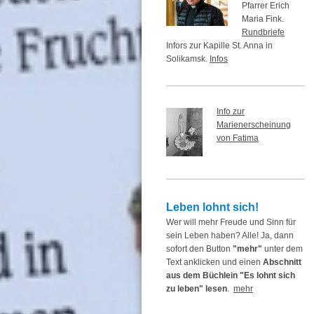
Pfarrer Erich
Maria Fink.
Rundbriefe
Infors zur Kapille St. Anna in
Solikamsk.
Infos
Info zur
Marienerscheinung
von Fatima
Leben lohnt sich!
Wer will mehr Freude und Sinn für
sein Leben haben? Alle! Ja, dann
sofort den Button
"mehr"
unter dem
Text anklicken und einen
Abschnitt
aus dem Büchlein "Es lohnt sich
zu leben" lesen
.
mehr