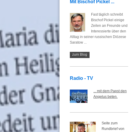
Mit Bischof Pickel ...
Fast täglich schreibt
Bischof Pickel einige
Zeilen an Freunde und
Interessierte über den
Alltag in seiner russischen Diözese
Saratow ...
zum Blog
Radio - TV
... mit dem Papst den
Angelus beten.
Seite zum
Rundbrief von